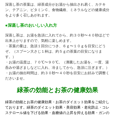
深蒸し茶の茶葉は、緑茶成分がお湯から抽出され易く、カテキ
ン、テアニン、ビタミンＣ、食物繊維、ミネラルなどの健康成分
をより多く召しあがれます。
●深蒸し茶のおいしい入れ方
深蒸し茶は、お湯を急須に入れてから、約３０秒〜４０秒ほどで
出来上がりますので、気軽に楽しめます。
・茶葉の量は、急須１回分につき、６ｇ〜１０ｇを目安にどう
ぞ。（スプーン大さじ１杯は、約５ｇの茶葉の目安になりま
す。）
・お湯の温度は、７０℃〜９０℃。（沸騰したお湯を、一度、湯
呑みや湯ざましなどに入れ、冷ましてから、急須に注ぎます。）
・お湯の抽出時間は、約３０秒〜４０秒を目安にお好みで調整く
ださいませ。
緑茶の効能とお茶の健康効果
緑茶の効能とお茶の健康効果・お茶のダイエット効果をご紹介し
ております。緑茶のダイエット効果・美容効果・老化防止・コレ
ステロール値を下げる効果・血糖値の上昇を抑える効果・ガンの