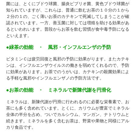
菌には、とくにブドウ球菌、腸炎ビブリオ菌、黄色ブドウ球菌が
知られていますが、これらは、普通に飲むお茶の１０分の１から
２分の１の、ごく薄いお茶のカテキンで死滅してしまうことが確
認されています。一方、善玉菌に対しては増殖を助ける効果があ
るといわれいます。普段からお茶を飲む習慣が食中毒予防になる
といえます。
●緑茶の効能 ・ 風邪・インフルエンザの予防
ビタミンＣは疲労回復と風邪の予防に効果がります。またカテキ
ンは、インフルエンザウイルスの働きを弱めてくれるので、予防
に効果があります。お茶でのうがいは、カテキンの殺菌効果によ
る手軽な風邪やインフルエンザノの予防方法です。
●お茶の効能 ・ ミネラルで新陳代謝を円滑化
ミネラルは、新陳代謝が円滑に行われるのに必要な栄養素で、お
茶にも多く含めれています。とくに、カリウムが豊富でミネラル
全体の半分を占め、ついでカルシウム、マンガン、ナトリウムと
続きます。ミネラルを多く含むお茶は、野菜や果物と同様にアル
カリ食品です。