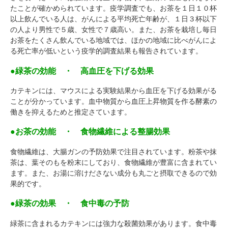
たことが確かめられています。疫学調査でも、お茶を１日１０杯
以上飲んでいる人は、がんによる平均死亡年齢が、１日３杯以下
の人より男性で５歳、女性で７歳高い。また、お茶を栽培し毎日
お茶をたくさん飲んでいる地域では、ほかの地域に比べがんによ
る死亡率が低いという疫学的調査結果も報告されています。
●緑茶の効能 ・ 高血圧を下げる効果
カテキンには、マウスによる実験結果から血圧を下げる効果がる
ことが分かっています。血中物質から血圧上昇物質を作る酵素の
働きを抑えるためと推定さています。
●お茶の効能 ・ 食物繊維による整腸効果
食物繊維は、大腸ガンの予防効果で注目されています。粉茶や抹
茶は、葉そのもを粉末にしており、食物繊維が豊富に含まれてい
ます。また、お湯に溶けださない成分も丸ごと摂取できるので効
果的です。
●緑茶の効果 ・ 食中毒の予防
緑茶に含まれるカテキンには強力な殺菌効果があります。食中毒