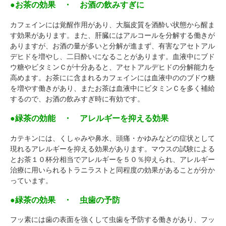
●お茶の効果 ・ お酒の飲みすぎに
カフェインには覚醒作用があり、大脳皮質を酒酔い状態から醒ま
す効果があります。また、肝臓にはアルコールを分解する働きが
ありますが、お酒の量が多いと分解が進まず、有害なアセトアル
デヒドを増やし、二日酔いになることがあります。血液中にブド
ウ糖やビタミンＣが十分あると、アセトアルデヒドの分解能力を
高めます。お茶にに含まれるカフェインには血液中ののブドウ糖
を増やす働きがあり、またお茶は血液中にビタミンＣを多く補給
するので、お酒の飲みすぎ時に有効です。
●緑茶の効能 ・ アレルギーを抑える効果
カテキンには、くしゃみや鼻水、頭痛・かゆみなどの症状として
現れるアレルギーを抑える効果があります。マウスの試験による
とお茶１０杯分相当でアレルギーを５０％抑えられ、アレルギー
治療に用いられるトラニラストと同程度の効果があることが分か
っています。
●緑茶の効果 ・ 虫歯の予防
フッ素には歯の表面を強くして虫歯を予防する働きがあり、フッ