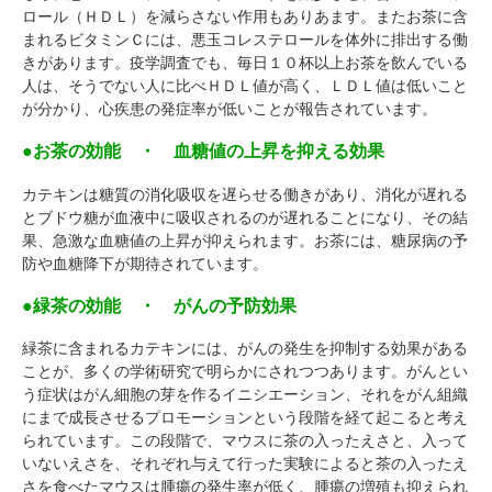
ロール（ＨＤＬ）を減らさない作用もありあます。またお茶に含
まれるビタミンＣには、悪玉コレステロールを体外に排出する働
きがあります。疫学調査でも、毎日１０杯以上お茶を飲んでいる
人は、そうでない人に比べＨＤＬ値が高く、ＬＤＬ値は低いこと
が分かり、心疾患の発症率が低いことが報告されています。
●お茶の効能 ・ 血糖値の上昇を抑える効果
カテキンは糖質の消化吸収を遅らせる働きがあり、消化が遅れる
とブドウ糖が血液中に吸収されるのが遅れることになり、その結
果、急激な血糖値の上昇が抑えられます。お茶には、糖尿病の予
防や血糖降下が期待されています。
●緑茶の効能 ・ がんの予防効果
緑茶に含まれるカテキンには、がんの発生を抑制する効果がある
ことが、多くの学術研究で明らかにされつつあります。がんとい
う症状はがん細胞の芽を作るイニシエーション、それをがん組織
にまで成長させるプロモーションという段階を経て起こると考え
られています。この段階で、マウスに茶の入ったえさと、入って
いないえさを、それぞれ与えて行った実験によると茶の入ったえ
さを食べたマウスは腫瘍の発生率が低く、腫瘍の増殖も抑えられ