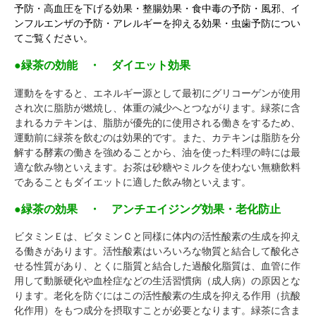
予防・高血圧を下げる効果・整腸効果・食中毒の予防・風邪、イ
ンフルエンザの予防・アレルギーを抑える効果・虫歯予防につい
てご覧ください。
●緑茶の効能 ・ ダイエット効果
運動ををすると、エネルギー源として最初にグリコーゲンが使用
され次に脂肪が燃焼し、体重の減少へとつながります。緑茶に含
まれるカテキンは、脂肪が優先的に使用される働きをするため、
運動前に緑茶を飲むのは効果的です。また、カテキンは脂肪を分
解する酵素の働きを強めることから、油を使った料理の時には最
適な飲み物といえます。お茶は砂糖やミルクを使わない無糖飲料
であることもダイエットに適した飲み物といえます。
●緑茶の効果 ・ アンチエイジング効果・老化防止
ビタミンＥは、ビタミンＣと同様に体内の活性酸素の生成を抑え
る働きがあります。活性酸素はいろいろな物質と結合して酸化さ
せる性質があり、とくに脂質と結合した過酸化脂質は、血管に作
用して動脈硬化や血栓症などの生活習慣病（成人病）の原因とな
ります。老化を防ぐにはこの活性酸素の生成を抑える作用（抗酸
化作用）をもつ成分を摂取すことが必要となります。緑茶に含ま