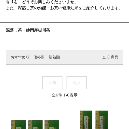
香りを、どうぞお楽しみくださいませ。
また、深蒸し茶の効能・お茶の健康効果をご紹介しております。
深蒸し茶・静岡産掛川茶
おすすめ順
価格順
新着順
全
6
商品
< 前
次 >
全
6
件
1
-
6
表示