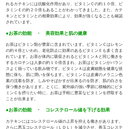
れるカテキンには抗酸化作用があり、ビタミンＣの約１０倍、ビ
タミンＥの約２０倍もあることがわかってきました。また、カテ
キンとビタミンとの相乗効果により、効果が強くなることも確認
されています。
●お茶の効能 ・ 美容効果と肌の健康
お茶はビタミン類が豊富に含まれています。ビタミンＣはレモン
の約４倍といわれ、老化防止に効果のあるビタミンＥも多く含ま
れています。お茶が体内に吸収されるとビタミンＡと同じ働きを
するカロチンは人参の約１０倍含まれ、お茶はビタミンがバラン
スよく揃っている飲み物です。ビタミンＡは皮膚細胞を健康な状
態に保ち、肌に潤いを保ちます。ビタミンＣは皮膚のメラニン色
素の沈着を防ぎ、しみやそばかすが出来るのを防ぎ、肌の白さを
保つ働きがあります。とくに、紫外線の強い季節に積極的にビタ
ミンＣを摂りたい時に、お茶は手軽に豊富なビタミンを摂取する
ことが出来ます。
●お茶の効能 ・ コレステロール値を下げる効果
カテキンにはコレステロール値の上昇を抑える働きがあります。
さらに悪玉コレステロール（ＬＤＬ）を減少させ、善玉コレステ